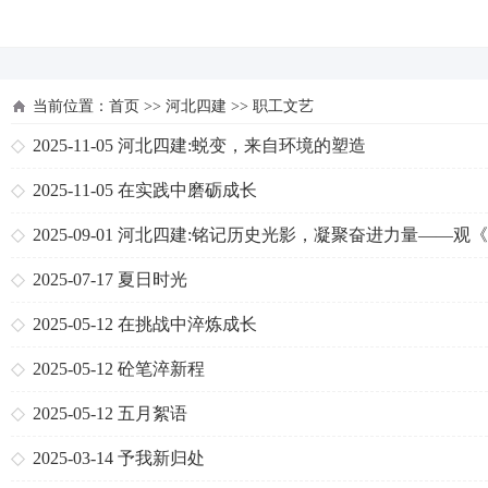
河北四建
当前位置：
首页
>>
河北四建
>>
职工文艺
2025-11-05
河北四建:蜕变，来自环境的塑造
2025-11-05
在实践中磨砺成长
2025-09-01
河北四建:铭记历史光影，凝聚奋进力量——观
京照相馆》有感
2025-07-17
夏日时光
2025-05-12
在挑战中淬炼成长
2025-05-12
砼笔淬新程
2025-05-12
五月絮语
2025-03-14
予我新归处