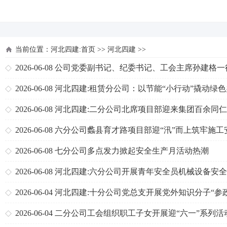
河北四建
当前位置：
河北四建:首页
>>
河北四建
>>
2026-06-08
公司党委副书记、纪委书记、工会主席孙建格一
天津分公司、一分公司检查指导“三点联创”工作
2026-06-08
河北四建:租赁分公司：以节能“小行动”撬动绿色
公“大节能”
2026-06-08
河北四建:二分公司北席项目部迎来集团百余同
摩团
2026-06-08
六分公司蠡县育才路项目部迎“汛”而上筑牢施工
防线
2026-06-08
七分公司多点发力掀起安全生产月活动热潮
2026-06-08
河北四建:六分公司开展青年安全员机械设备安
理专题培训
2026-06-04
河北四建:十分公司党总支开展党外知识分子“参
公、实干为民”主题教育
2026-06-04
二分公司工会组织职工子女开展迎“六一”系列活