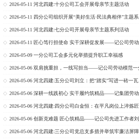
2026-05-11
河北四建:十分公司工会开展母亲节主题活动
2026-05-11
四分公司组织开展“美好生活·民法典相伴”主题
活动
2026-05-11
河北四建:七分公司开展母亲节主题系列活动
2026-05-11
匠心笃行担使命 实干深耕促发展——记公司劳
范杨振远
2026-05-09
一分公司工会多元化举措提升职工幸福感
2026-05-06
双肩挑重担，一线写担当——记公司劳动模范一
司池鹏泽
2026-05-06
河北四建:五分公司刘立：把“踏实”写进一砖一瓦
2026-05-06
深耕一线践初心 实干履约筑精品——记集团劳
范、三分公司行唐项目经理张泽
2026-05-06
河北四建:四分公司白金恒：在平凡岗位上淬炼
2026-05-06
创新克难题 匠心筑精品——记公司先进工作者
2026-05-06
河北四建:三分公司党总支多措并举筑牢廉洁屏障