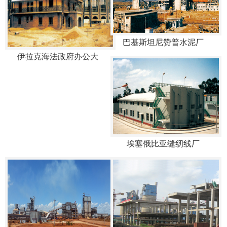
巴基斯坦尼赞普水泥厂
伊拉克海法政府办公大
埃塞俄比亚缝纫线厂