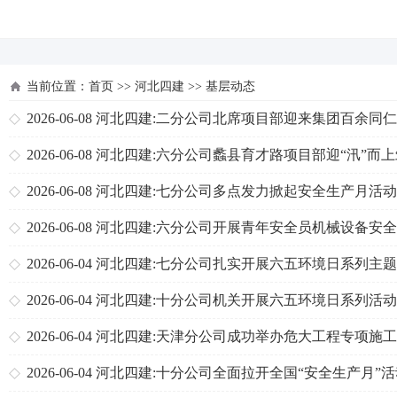
河北四建
当前位置：
首页
>>
河北四建
>>
基层动态
2026-06-08
河北四建:二分公司北席项目部迎来集团百余同
摩团
2026-06-08
河北四建:六分公司蠡县育才路项目部迎“汛”而
施工安全防线
2026-06-08
河北四建:七分公司多点发力掀起安全生产月活
潮
2026-06-08
河北四建:六分公司开展青年安全员机械设备安
理专题培训
2026-06-04
河北四建:七分公司扎实开展六五环境日系列主
动
2026-06-04
河北四建:十分公司机关开展六五环境日系列活动
2026-06-04
河北四建:天津分公司成功举办危大工程专项施
案编制技能比赛
2026-06-04
河北四建:十分公司全面拉开全国“安全生产月”