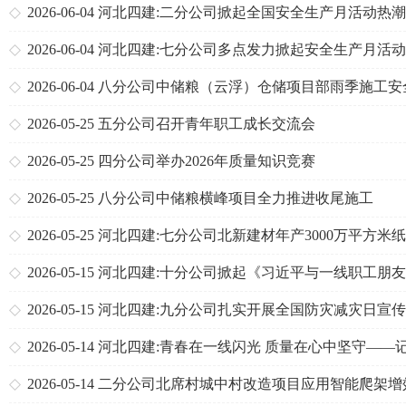
幕
2026-06-04
河北四建:二分公司掀起全国安全生产月活动热潮
2026-06-04
河北四建:七分公司多点发力掀起安全生产月活
潮
2026-06-04
八分公司中储粮（云浮）仓储项目部雨季施工安
进度两不误
2026-05-25
五分公司召开青年职工成长交流会
2026-05-25
四分公司举办2026年质量知识竞赛
2026-05-25
八分公司中储粮横峰项目全力推进收尾施工
2026-05-25
河北四建:七分公司北新建材年产3000万平方米
石膏板生产线改扩建项目全力加速推进项目建设
2026-05-15
河北四建:十分公司掀起《习近平与一线职工朋友
们》学习热潮
2026-05-15
河北四建:九分公司扎实开展全国防灾减灾日宣
动
2026-05-14
河北四建:青春在一线闪光 质量在心中坚守——
团先进工作者、二分公司马泽朋
2026-05-14
二分公司北席村城中村改造项目应用智能爬架增