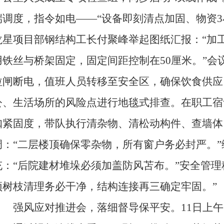
端调度，指令如电——“设备即刻清点加固、物资3
龙星项目部钢结构工长付聚峰举起图纸汇报：“加
用铁丝与桥架固定，固定间距控制在50厘米。”会
拉闸断电，值班人员转移至安全区，确保饮食供应
公、生活场所的风险点进行地毯式排查。在职工宿
扣紧固度，带队执行清杂物、清松动构件、查墙体
调：“二层楼顶确保零杂物，所有窗户务必封严。
充：“后院建材堆垛必须加盖防风苫布。”安全管理
顶树枝清理务必干净，结构连接再三确定牢固。”
强风应对推进会，落细督导保平安。11日上午1