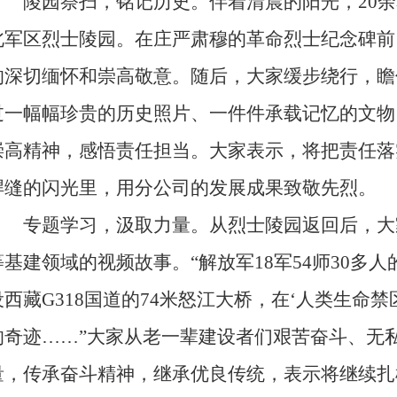
陵园祭扫，铭记历史。伴着清晨的阳光，20余
北军区烈士陵园。在庄严肃穆的革命烈士纪念碑前
的深切缅怀和崇高敬意。随后，大家缓步绕行，瞻
过一幅幅珍贵的历史照片、一件件承载记忆的文物
崇高精神，感悟责任担当。大家表示，将把责任落
焊缝的闪光里，用分公司的发展成果致敬先烈。
专题学习，汲取力量。从烈士陵园返回后，大
等基建领域的视频故事。“解放军18军54师30多
设西藏G318国道的74米怒江大桥，在‘人类生命禁
的奇迹……”大家从老一辈建设者们艰苦奋斗、无
量，传承奋斗精神，继承优良传统，表示将继续扎