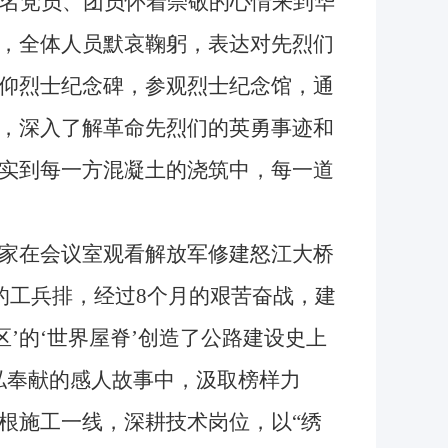
名党员、团员怀着崇敬的心情来到华
，全体人员默哀鞠躬，表达对先烈们
仰烈士纪念碑，参观烈士纪念馆，通
，深入了解革命先烈们的英勇事迹和
实到每一方混凝土的浇筑中，每一道
家在会议室观看解放军修建怒江大桥
人的工兵排，经过8个月的艰苦奋战，建
区’的‘世界屋脊’创造了公路建设史上
私奉献的感人故事中，汲取榜样力
根施工一线，深耕技术岗位，以“绣