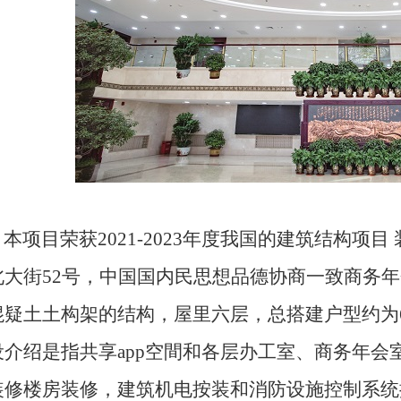
本项目荣获
2021-2023年度我国的建筑结构项目
北大街
52号，中国国内民思想品德协商一致商务
混疑土土构架的结构，屋里六层，总搭建户型约为60
设介绍是指共享app空間和各层办工室、商务年
装修楼房装修，建筑机电按装和消防设施控制系统